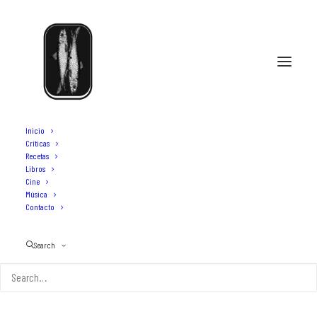
Inicio
Críticas
Recetas
Libros
Cine
Música
Contacto
Search
The Bear: la cocina es la vida
30 DE NOVIEMBRE DE 2024