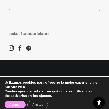
contact@sardinasenlata.com
© 2026 Sardinas en Lata All rights reserved ǀ
Aviso legal y Política de Privacidad ǀ
Política
Utilizamos cookies para ofrecerte la mejor experiencia en
de cookies
nuestra web.
Puedes aprender más sobre qué cookies utilizamos o
desactivarlas en los
ajustes
.
Aceptar
Ajustes