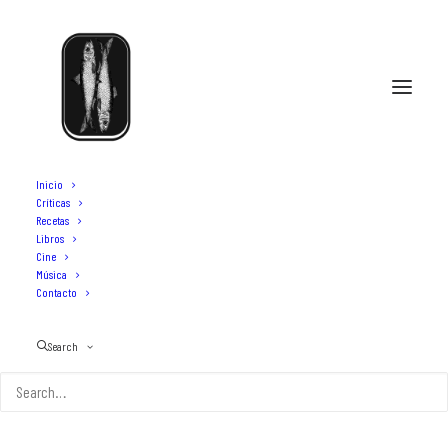
Inicio
Críticas
Recetas
Libros
excursiones en madrid
Cine
Música
Contacto
Search