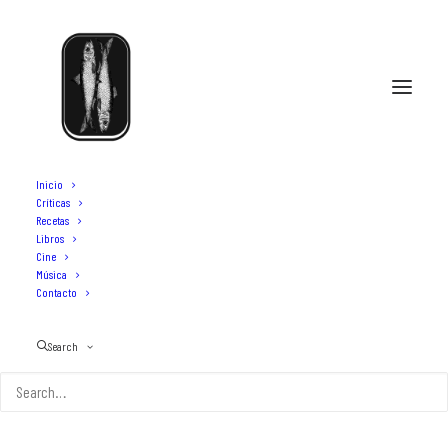
Inicio
Críticas
Recetas
Libros
comer sashimi en japón
Cine
Música
Contacto
Search