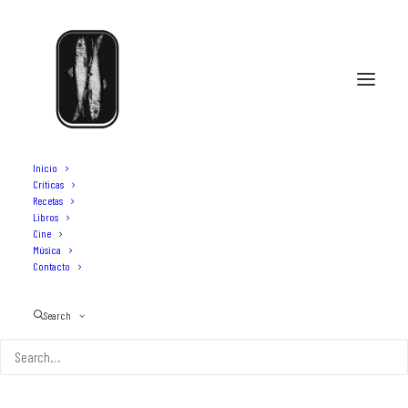
Inicio
Críticas
Recetas
Libros
tarta casera de fresas
Cine
Música
Contacto
Search