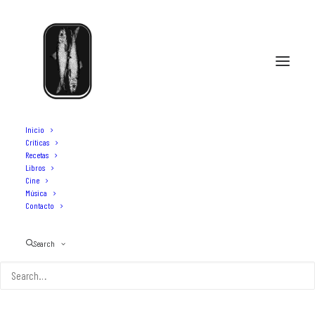
Inicio
Críticas
Recetas
Libros
minimalismo en cuenca
Cine
Música
Contacto
Search