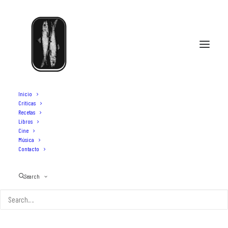
Inicio
Críticas
Recetas
Libros
La gildería en Madrid
Cine
Música
Contacto
Search