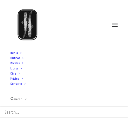
Inicio
Críticas
Recetas
Libros
ensaladillarusa de gamba blanca
Cine
Música
Contacto
Search