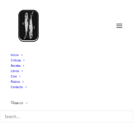
Inicio
Críticas
Recetas
Libros
Cine
Música
Contacto
Search
El bufet libre o el terror que no acaba
10 DE MAYO DE 2026