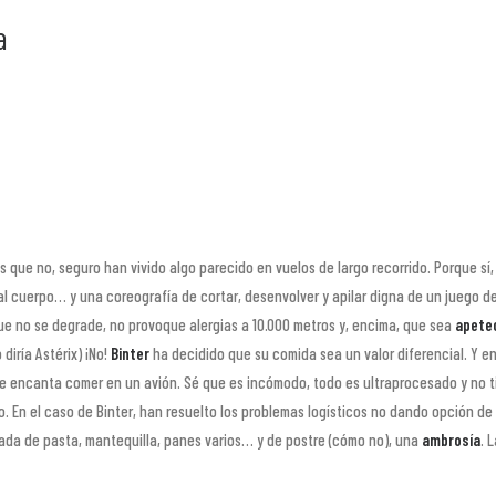
a
os que no, seguro han vivido algo parecido en vuelos de largo recorrido. Porque s
al cuerpo… y una coreografía de cortar, desenvolver y apilar digna de un juego de
que no se degrade, no provoque alergias a 10.000 metros y, encima, que sea
apetec
iría Astérix) ¡No!
Binter
ha decidido que su comida sea un valor diferencial. Y en
me encanta comer en un avión. Sé que es incómodo, todo es ultraprocesado y no ti
. En el caso de Binter, han resuelto los problemas logísticos no dando opción de
ada de pasta, mantequilla, panes varios… y de postre (cómo no), una
ambrosía
. 