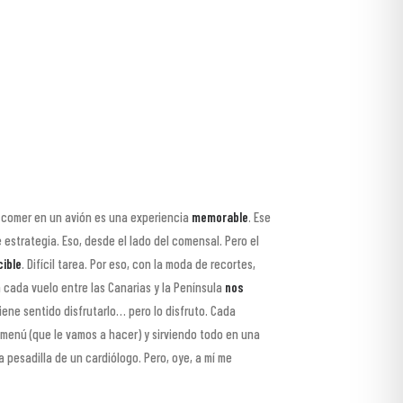
í, comer en un avión es una experiencia
memorable
. Ese
 estrategia. Eso, desde el lado del comensal. Pero el
ible
. Difícil tarea. Por eso, con la moda de recortes,
 cada vuelo entre las Canarias y la Península
nos
ene sentido disfrutarlo… pero lo disfruto. Cada
 menú (que le vamos a hacer) y sirviendo todo en una
La pesadilla de un cardiólogo. Pero, oye, a mí me