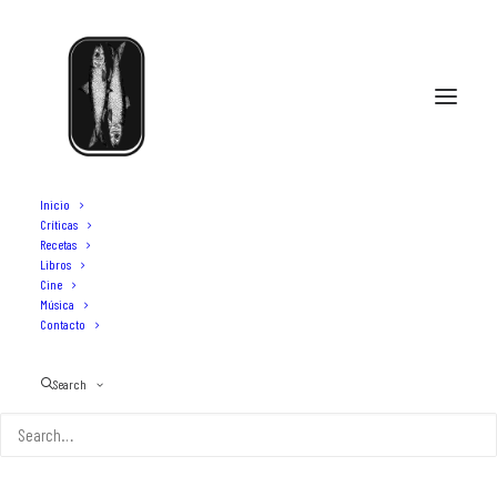
Inicio
Críticas
Recetas
Libros
receta de pescado
Cine
Música
Contacto
Search